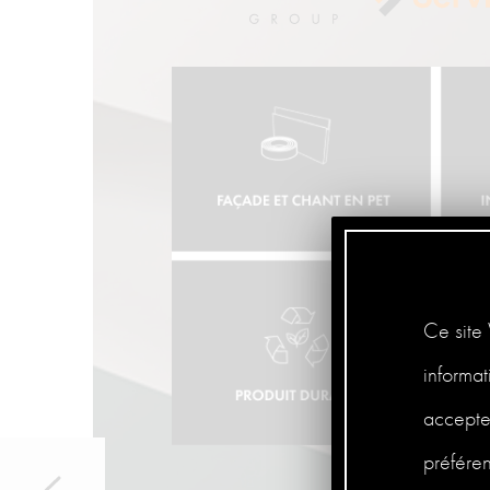
Ce site 
informat
accepter
préfére