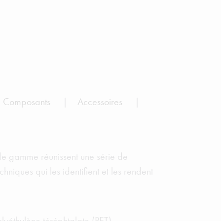
Composants
Accessoires
 de gamme réunissent une série de
chniques qui les identifient et les rendent
lyéthylène téréphtalate (PET).