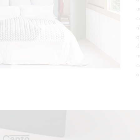
u
c
n
q
d
m
c
a