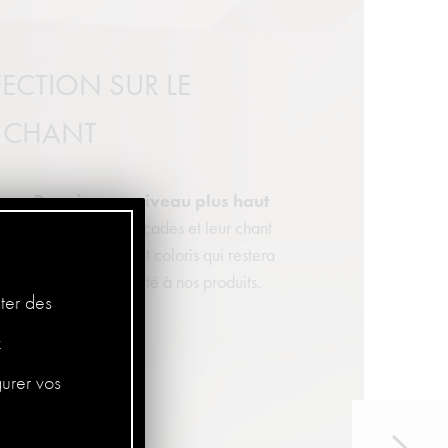
FECTION SUR LE
CHANT
mme Premium au niveau plus haut
ution pour avoir les façades et leur chant
inition uniforme et coloris qui restera
, offrant plus de qualité à nos produits.
ter des
z
gurer vos