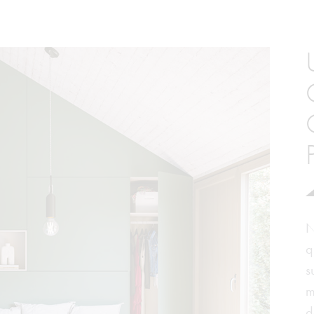
N
q
s
m
d