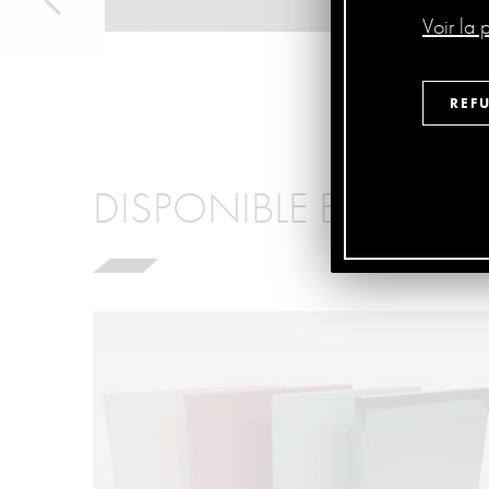
Voir la 
REF
DISPONIBLE EN: